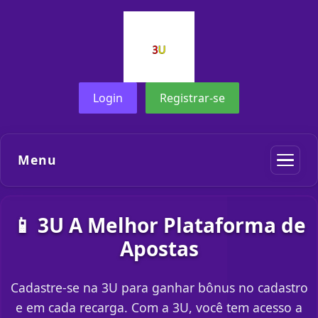
Login
Registrar-se
Menu
📱 3U A Melhor Plataforma de
Apostas
Cadastre-se na 3U para ganhar bônus no cadastro
e em cada recarga. Com a 3U, você tem acesso a