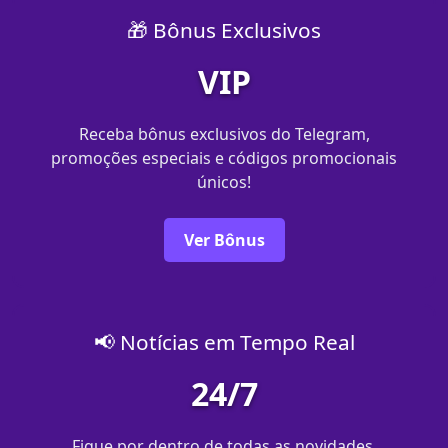
🎁 Bônus Exclusivos
VIP
Receba bônus exclusivos do Telegram,
promoções especiais e códigos promocionais
únicos!
Ver Bônus
📢 Notícias em Tempo Real
24/7
Fique por dentro de todas as novidades,