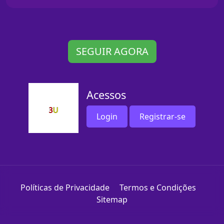
SEGUIR AGORA
Acessos
Login
Registrar-se
Políticas de Privacidade
Termos e Condições
Sitemap