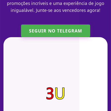
promoções incríveis e uma experiência de jogo
inigualável. Junte-se aos vencedores agora!
SEGUIR NO TELEGRAM