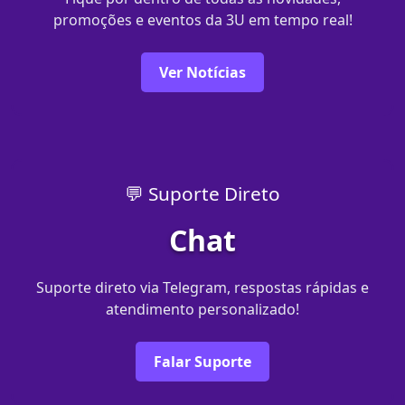
promoções e eventos da 3U em tempo real!
Ver Notícias
💬 Suporte Direto
Chat
Suporte direto via Telegram, respostas rápidas e
atendimento personalizado!
Falar Suporte