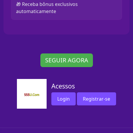
🎁 Receba bônus exclusivos
automaticamente
SEGUIR AGORA
Acessos
Login
Registrar-se