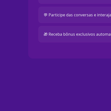
💬 Participe das conversas e interaj
🎁 Receba bônus exclusivos autom