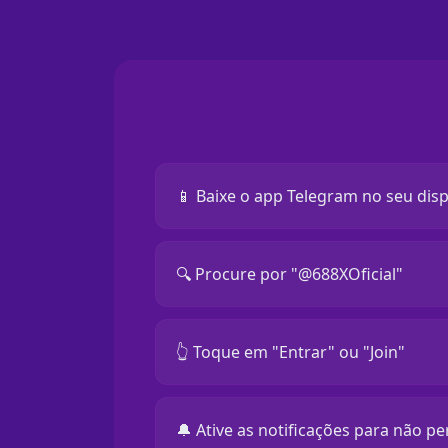
📱 Baixe o app Telegram no seu disp
🔍 Procure por "@688XOficial"
👆 Toque em "Entrar" ou "Join"
🔔 Ative as notificações para não p