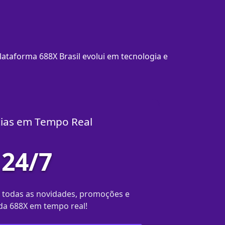
ataforma 688X Brasil evolui em tecnologia e
cias em Tempo Real
24/7
e todas as novidades, promoções e
da 688X em tempo real!