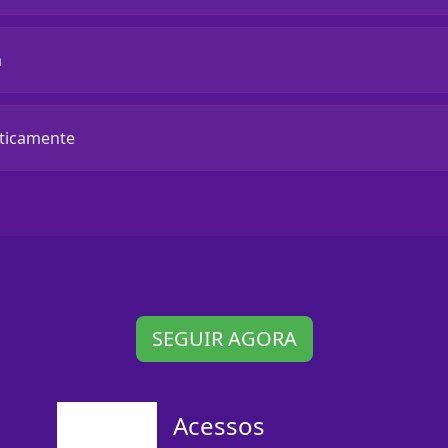
a
aticamente
SEGUIR AGORA
Acessos