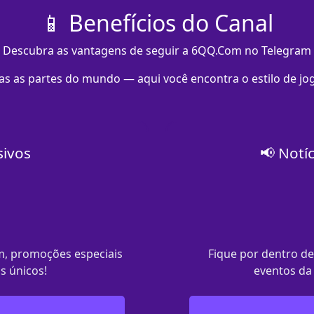
📱 Benefícios do Canal
Descubra as vantagens de seguir a 6QQ.Com no Telegram
s as partes do mundo — aqui você encontra o estilo de j
sivos
📢 Notí
m, promoções especiais
Fique por dentro d
s únicos!
eventos da