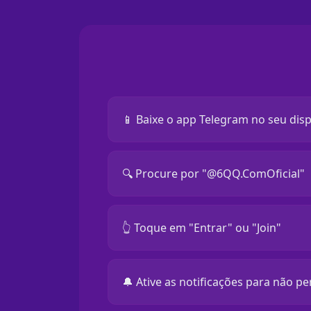
📱 Baixe o app Telegram no seu disp
🔍 Procure por "@6QQ.ComOficial"
👆 Toque em "Entrar" ou "Join"
🔔 Ative as notificações para não p