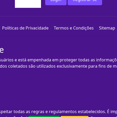
Políticas de Privacidade
Termos e Condições
Sitemap
de
usuários e está empenhada em proteger todas as informaçõ
os coletados são utilizados exclusivamente para fins de m
itar todas as regras e regulamentos estabelecidos. É imp