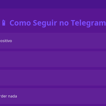
📱 Como Seguir no Telegram
ositivo
erder nada