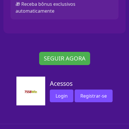
🎁 Receba bônus exclusivos
automaticamente
SEGUIR AGORA
Acessos
Login
Registrar-se