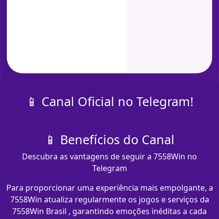
📱 Canal Oficial no Telegram!
📱 Benefícios do Canal
Descubra as vantagens de seguir a 7558Win no
Telegram
Para proporcionar uma experiência mais empolgante, a
7558Win atualiza regularmente os jogos e serviços da
7558Win Brasil , garantindo emoções inéditas a cada