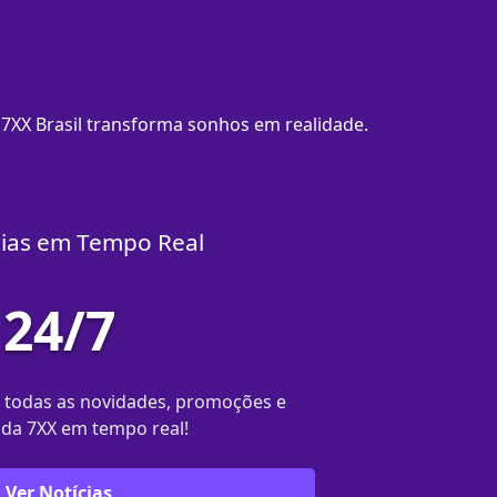
a 7XX Brasil transforma sonhos em realidade.
cias em Tempo Real
24/7
e todas as novidades, promoções e
 da 7XX em tempo real!
Ver Notícias