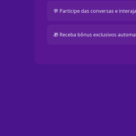
💬 Participe das conversas e interaj
🎁 Receba bônus exclusivos autom