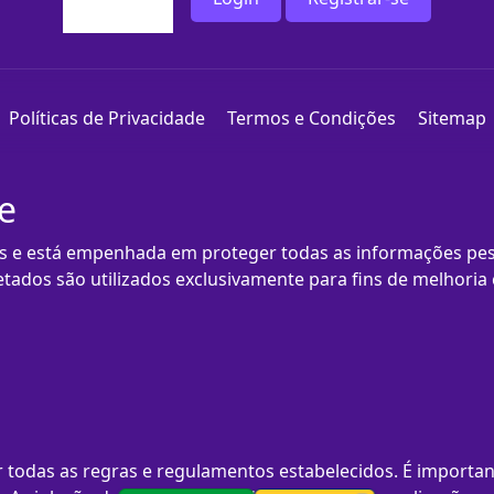
Políticas de Privacidade
Termos e Condições
Sitemap
de
ios e está empenhada em proteger todas as informações pe
tados são utilizados exclusivamente para fins de melhoria
todas as regras e regulamentos estabelecidos. É importan