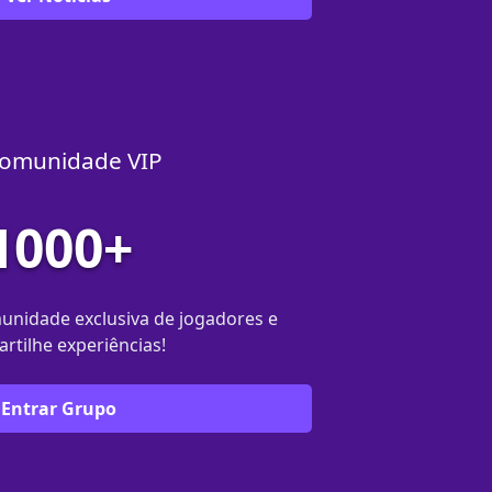
Comunidade VIP
1000+
unidade exclusiva de jogadores e
rtilhe experiências!
Entrar Grupo