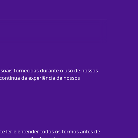
ssoais fornecidas durante o uso de nossos
 contínua da experiência de nossos
te ler e entender todos os termos antes de