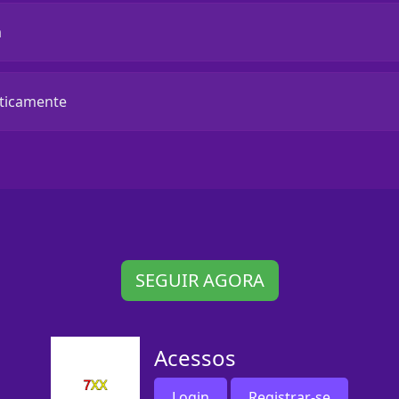
a
aticamente
SEGUIR AGORA
Acessos
Login
Registrar-se