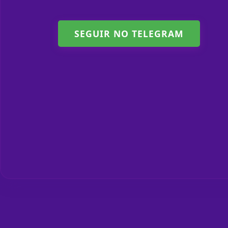
SEGUIR NO TELEGRAM